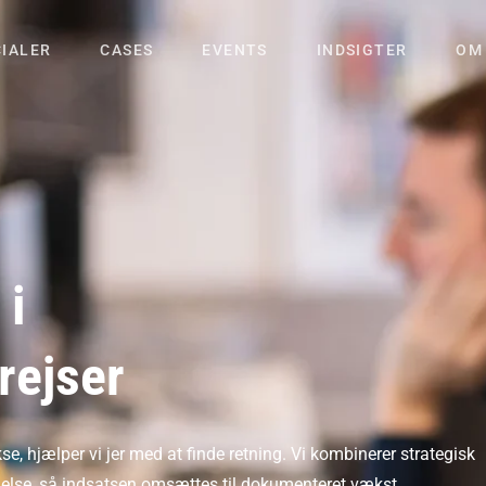
CIALER
CASES
EVENTS
INDSIGTER
OM
 i
rejser
e, hjælper vi jer med at finde retning. Vi kombinerer strategisk
åelse, så indsatsen omsættes til dokumenteret vækst.