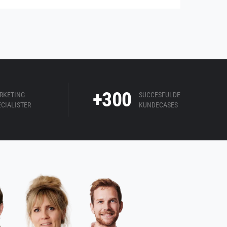
+300
RKETING
SUCCESFULDE
ECIALISTER
KUNDECASES