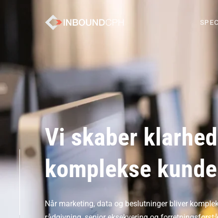
SPE
Vi skaber klarhed
komplekse kunde
Når marketing, data og beslutninger bliver kompleks
rådgivning, senior eksekvering og forretningsforst