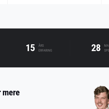
15
28
ÅRS
MA
ERFARING
SP
er mere