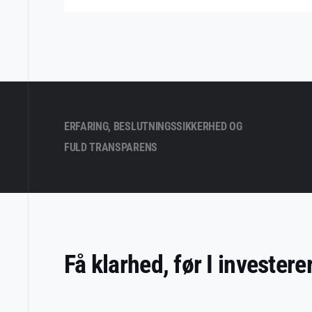
ERFARING, BESLUTNINGSSIKKERHED OG
FULD TRANSPARENS
Få klarhed, før I invester