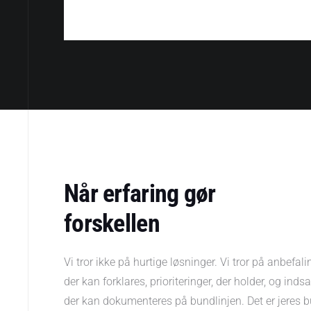
Når erfaring gør
forskellen
Vi tror ikke på hurtige løsninger. Vi tror på anbefali
der kan forklares, prioriteringer, der holder, og indsa
der kan dokumenteres på bundlinjen. Det er jeres 