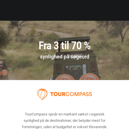
Fra 3 til 70 %
synlighed på søgeord
TourCompass opnår en
markant vækst i organisk
synlighed på de destinationer, der betyder mest for
forretningen, uden at budgettet er vokset tilsvarende.