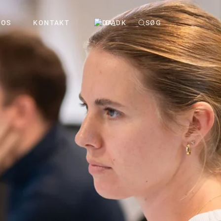
 OS
KONTAKT
DA
SØG