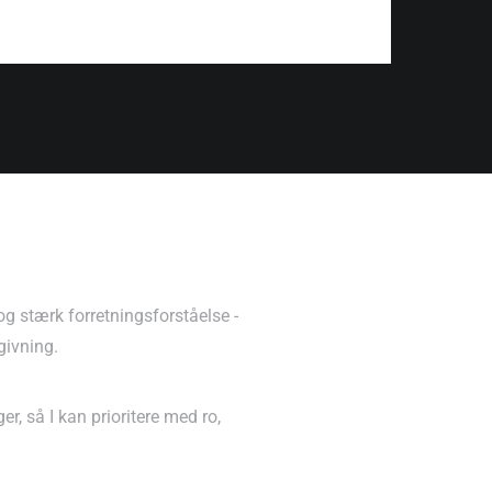
og stærk forretningsforståelse -
givning.
r, så I kan prioritere med ro,