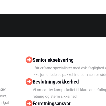
Senior eksekvering
I får erfarne specialister med dyb faglighed 
ikke juniorledelse pakket ind som senior råd
Beslutningssikkerhed
nger,
Vi omsætter kompleksitet til klare anbefalinge
tser,
retning og større sikkerhed.
budget
Forretningsansvar