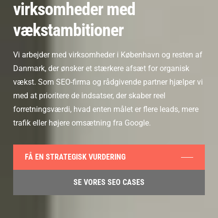
virksomheder med
vækstambitioner
Vi arbejder med virksomheder i København og resten af
Danmark, der
ønsker et stærkere afsæt for organisk
vækst. Som SEO-firma og rådgivende partner
hjælper vi
med at prioritere de indsatser, der skaber reel
forretningsværdi, hvad enten
målet er flere leads, mere
trafik eller højere omsætning fra Google.
FÅ EN STRATEGISK VURDERING
SE VORES SEO CASES