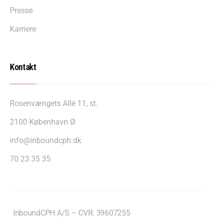
Presse
Karriere
Kontakt
Rosenvængets Allé 11, st.
2100 København Ø
info@inboundcph.dk
70 23 35 35
InboundCPH A/S – CVR: 39607255