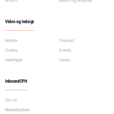
AI-SEO
Audits og Analyser
Viden og indsigt
Artikler
Podcast
Guides
Events
Værktøjer
Cases
InboundCPH
Om os
Medarbejdere