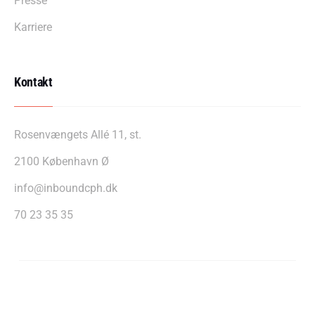
Presse
Karriere
Kontakt
Rosenvængets Allé 11, st.
2100 København Ø
info@inboundcph.dk
70 23 35 35
InboundCPH A/S – CVR: 39607255