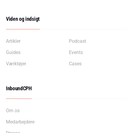
Viden og indsigt
Artikler
Podcast
Guides
Events
Værktøjer
Cases
InboundCPH
Om os
Medarbejdere