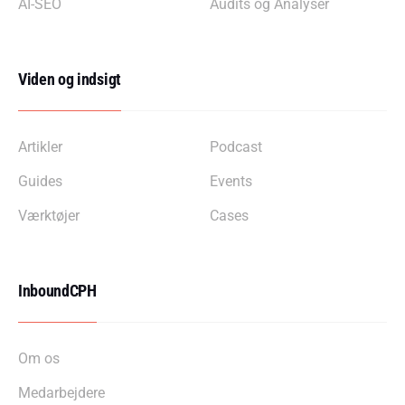
AI-SEO
Audits og Analyser
Viden og indsigt
Artikler
Podcast
Guides
Events
Værktøjer
Cases
InboundCPH
Om os
Medarbejdere