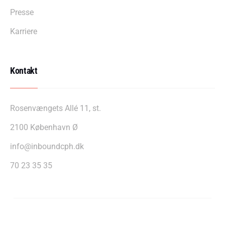
Presse
Karriere
Kontakt
Rosenvængets Allé 11, st.
2100 København Ø
info@inboundcph.dk
70 23 35 35
InboundCPH A/S – CVR: 39607255