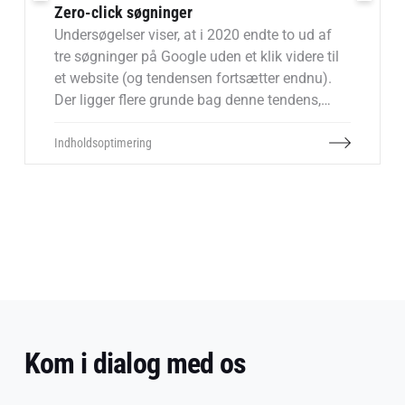
Zero-click søgninger
Undersøgelser viser, at i 2020 endte to ud af
tre søgninger på Google uden et klik videre til
et website (og tendensen fortsætter endnu).
Der ligger flere grunde bag denne tendens,
men generelt skyldes det, at mange ofte får
svaret direkte på Google. Dette kan
Indholdsoptimering
selvfølgelig give udfordringer ift. mistet trafik,
men samtidig er det vigtigt at huske på, at
dem der ikke klikker videre i de fleste tilfælde
alligevel ikke ville være relevante kunder.
Kom i dialog med os