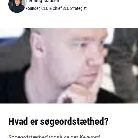
Henning Madsen
Founder, CEO & Chief SEO Strategist
Hvad er søgeordstæthed?
Søgeordstæthed
(også kaldet
Keyword