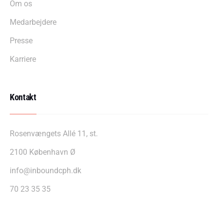
Om os
Medarbejdere
Presse
Karriere
Kontakt
Rosenvængets Allé 11, st.
2100 København Ø
info@inboundcph.dk
70 23 35 35