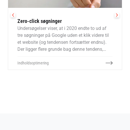
Zero-click søgninger
Undersøgelser viser, at i 2020 endte to ud af
tre søgninger på Google uden et klik videre til
et website (og tendensen fortsætter endnu).
Der ligger flere grunde bag denne tendens,
men generelt skyldes det, at mange ofte får
svaret direkte på Google. Dette kan
Indholdsoptimering
selvfølgelig give udfordringer ift. mistet trafik,
men samtidig er det vigtigt at huske på, at
dem der ikke klikker videre i de fleste tilfælde
alligevel ikke ville være relevante kunder.