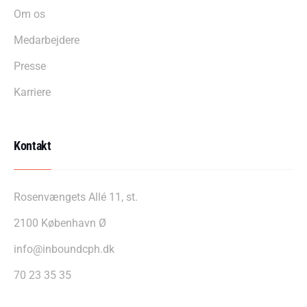
Om os
Medarbejdere
Presse
Karriere
Kontakt
Rosenvængets Allé 11, st.
2100 København Ø
info@inboundcph.dk
70 23 35 35