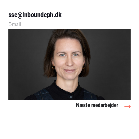
ssc@inboundcph.dk
E-mail
Næste medarbejder