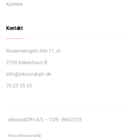
Karriere
Kontakt
Rosenvængets Allé 11, st.
2100 København Ø
info@inboundcph.dk
70 23 35 35
InboundCPH A/S – CVR: 39607255
Privatlivspolitik