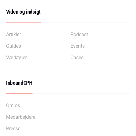
Viden og indsigt
Artikler
Podcast
Guides
Events
Værktøjer
Cases
InboundCPH
Om os
Medarbejdere
Presse