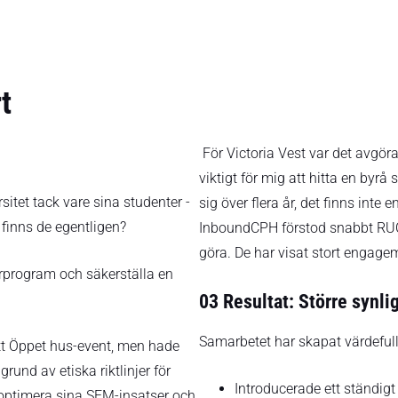
t
För Victoria Vest var det avgöra
viktigt för mig att hitta en by
sitet tack vare sina studenter -
sig över flera år, det finns int
finns de egentligen?
InboundCPH förstod snabbt RUC:
göra. De har visat stort engagem
program och säkerställa en
03 Resultat: Större synli
Samarbetet har skapat värdefull
 sitt Öppet hus-event, men hade
rund av etiska riktlinjer för
Introducerade ett ständigt
 optimera sina SEM-insatser och