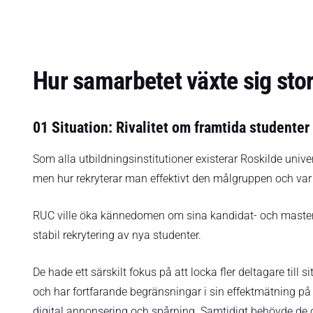
Hur samarbetet växte sig stor
01 Situation: Rivalitet om framtida studenter
Som alla utbildningsinstitutioner existerar Roskilde univer
men hur rekryterar man effektivt den målgruppen och var 
RUC ville öka kännedomen om sina kandidat- och master
stabil rekrytering av nya studenter.
De hade ett särskilt fokus på att locka fler deltagare till
och har fortfarande begränsningar i sin effektmätning på g
digital annonsering och spårning. Samtidigt behövde de