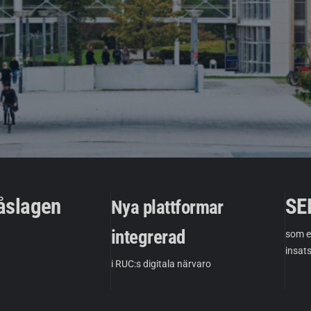
påslagen
SE
Nya plattformar
integrerad
som e
insat
i RUC:s digitala närvaro