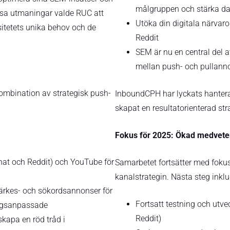
målgruppen och stärka d
essa utmaningar valde RUC att
Utöka din digitala närvar
tetets unika behov och de
Reddit
SEM är nu en central del a
mellan push- och pullann
mbination av strategisk push-
InboundCPH har lyckats hanter
skapat en resultatorienterad str
Fokus för 2025: Ökad medvete
hat och Reddit) och YouTube för
Samarbetet fortsätter med foku
kanalstrategin. Nästa steg inklu
märkes- och sökordsannonser för
Fortsatt testning och utve
ongsanpassade
Reddit)
skapa en röd tråd i