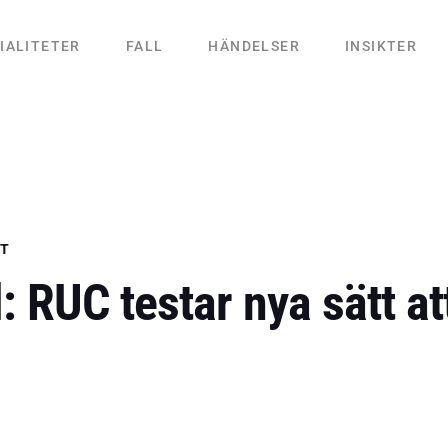
IALITETER
FALL
HÄNDELSER
INSIKTER
ET
al: RUC testar nya sätt 