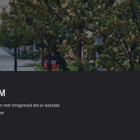
M
n mer integrerad del av betalda
ser