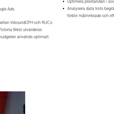
Optimera prestandan i so
Analysera data trots begrä
ogle Ads.
förblir målinriktade och ef
 mellan InboundCPH och RUC:s
toria West utvärderas
tt budgeten används optimalt.