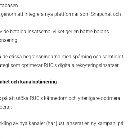
atabasen
o genom att integrera nya plattformar som Snapchat och
v de betalda insatserna, vilket ger en bättre balans
onsering.
a de etiska begränsningarna med spårning och samtidigt
ategi som optimerar RUC:s digitala rekryteringsinsatser.
nhet och kanaloptimering
s på att utöka RUC:s kännedom och ytterligare optimera
derar:
ckling av nya kanaler (har just lanserat en ny kampanj på