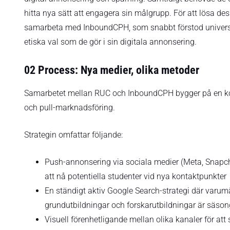
hitta nya sätt att engagera sin målgrupp. För att lösa d
samarbeta med InboundCPH, som snabbt förstod universi
etiska val som de gör i sin digitala annonsering.
02 Process: Nya medier, olika metoder
Samarbetet mellan RUC och InboundCPH bygger på en ko
och pull-marknadsföring.
Strategin omfattar följande:
Push-annonsering via sociala medier (Meta, Snapc
att nå potentiella studenter vid nya kontaktpunkter
En ständigt aktiv Google Search-strategi där varu
grundutbildningar och forskarutbildningar är säs
Visuell förenhetligande mellan olika kanaler för att 