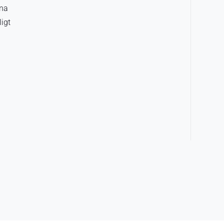
rna
igt