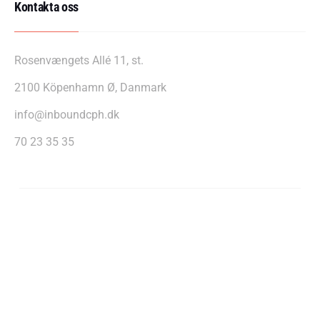
Kontakta oss
Rosenvængets Allé 11, st.
2100 Köpenhamn Ø, Danmark
info@inboundcph.dk
70 23 35 35
InboundCPH A/S - CVR: 39607255
Integritetspolicy
Policy för cookies