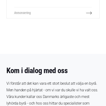
och små företag finner stort värde i att
annonsera på YouTube. YouTube-annonsering
kan kategoriseras som push-marknadsföring
Annonsering
eftersom du betalar YouTube för att exponera
din annons för deras användare, även om de
inte har begärt det.
Kom i dialog med oss
Vi förstår att det kan vara ett stort beslut att välja en byrå.
Men handen på hjärtat - om vi var du skulle vi ha valt oss.
Våra kunder kallar oss Danmarks ärligaste och mest
lyhörda byrå - och hos oss hittar du specialister som