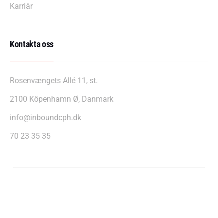
Karriär
Kontakta oss
Rosenvængets Allé 11, st.
2100 Köpenhamn Ø, Danmark
info@inboundcph.dk
70 23 35 35
InboundCPH A/S - CVR: 39607255
Integritetspolicy