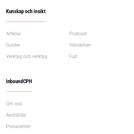
Kunskap och insikt
Artiklar
Podcast
Guider
Händelser
Verktyg och verktyg
Fall
InboundCPH
Om oss
Anställda
Presscenter