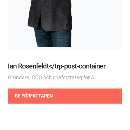
Ian Rosenfeldt</trp-post-container
Grundare, COO och chefsstrateg för AI
SE FÖRFATTAREN