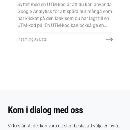
Syftet med en UTM-kod är att du kan använda
Google Analytics för att spåra hur många som
har klickat på den länk som du har lagt till en
UTM-kod på. En UTM-kod kan också ge en
mer exakt inblick i varifrån trafiken till din
webbplats kommer.
Insamling Av Data
Kom i dialog med oss
Vi förstår att det kan vara ett stort beslut att välja en byrå.