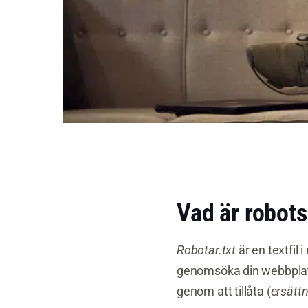
Vad är robots
Robotar.txt
är en textfi
genomsöka din webbplats
genom att tillåta (
ersätt