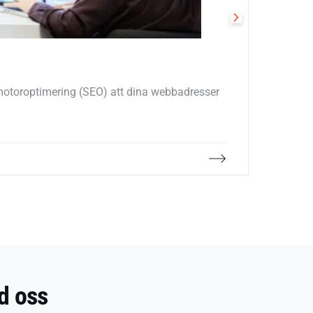
URL (U
kmotoroptimering (SEO) att dina webbadresser
Varje si
och stru
Teknisk S
d oss