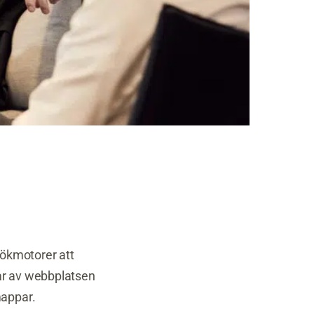
sökmotorer att
ar av webbplatsen
mappar.