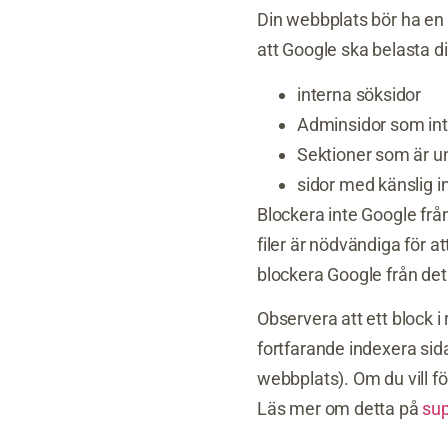
Din webbplats bör ha en r
att Google ska belasta 
interna söksidor
Adminsidor som inte
Sektioner som är u
sidor med känslig i
Blockera inte Google frå
filer är nödvändiga för 
blockera Google från det 
Observera att ett block i 
fortfarande indexera sid
webbplats). Om du vill f
Läs mer om detta på
su