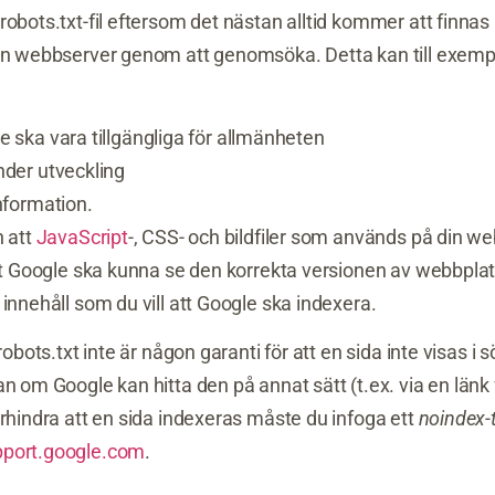
obots.txt-fil eftersom det nästan alltid kommer att finnas i
din webbserver genom att genomsöka. Detta kan till exemp
 ska vara tillgängliga för allmänheten
nder utveckling
nformation.
n att
JavaScript
-, CSS- och bildfiler som används på din w
att Google ska kunna se den korrekta versionen av webbplats
innehåll som du vill att Google ska indexera.
robots.txt inte är någon garanti för att en sida inte visas i
an om Google kan hitta den på annat sätt (t.ex. via en länk
örhindra att en sida indexeras måste du infoga ett
noindex-
pport.google.com
.