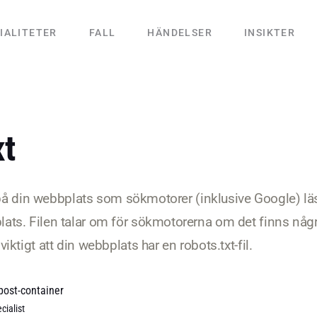
IALITETER
FALL
HÄNDELSER
INSIKTER
xt
l på din webbplats som sökmotorer (inklusive Google) lä
ts. Filen talar om för sökmotorerna om det finns någr
ktigt att din webbplats har en robots.txt-fil.
post-container
cialist