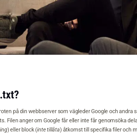
.txt?
l i roten på din webbserver som vägleder Google och andra 
. Filen anger om Google får eller inte får genomsöka del
ning
) eller block (
inte tillåta
) åtkomst till specifika filer och 