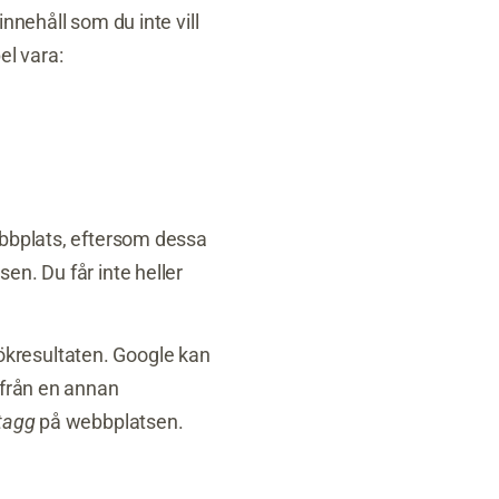
nnehåll som du inte vill
el vara:
ebbplats, eftersom dessa
en. Du får inte heller
 sökresultaten. Google kan
 från en annan
tagg
på webbplatsen.