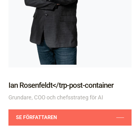
Ian Rosenfeldt</trp-post-container
Grundare, COO och chefsstrateg för AI
SE FÖRFATTAREN