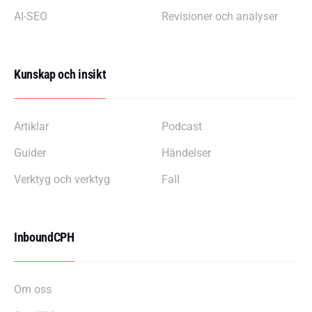
AI-SEO
Revisioner och analyser
Kunskap och insikt
Artiklar
Podcast
Guider
Händelser
Verktyg och verktyg
Fall
InboundCPH
Om oss