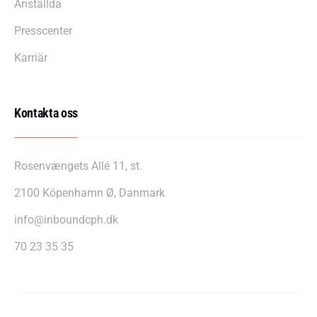
Anställda
Presscenter
Karriär
Kontakta oss
Rosenvængets Allé 11, st.
2100 Köpenhamn Ø, Danmark
info@inboundcph.dk
70 23 35 35