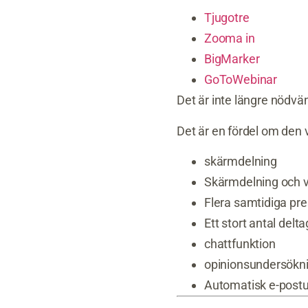
Tjugotre
Zooma in
BigMarker
GoToWebinar
Det är inte längre nödvän
Det är en fördel om den 
skärmdelning
Skärmdelning och 
Flera samtidiga pr
Ett stort antal delt
chattfunktion
opinionsundersökn
Automatisk e-postu