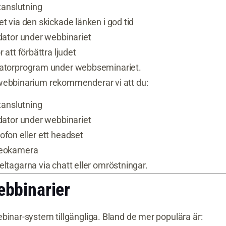
etanslutning
t via den skickade länken i god tid
dator under webbinariet
 att förbättra ljudet
datorprogram under webbseminariet.
webbinarium rekommenderar vi att du:
etanslutning
dator under webbinariet
fon eller ett headset
deokamera
ltagarna via chatt eller omröstningar.
ebbinarier
binar-system tillgängliga. Bland de mer populära är: