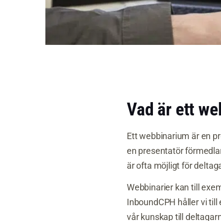
Vad är ett w
Ett webbinarium är en pre
en presentatör förmedlar
är ofta möjligt för delt
Webbinarier kan till exe
InboundCPH håller vi til
vår kunskap till deltagar