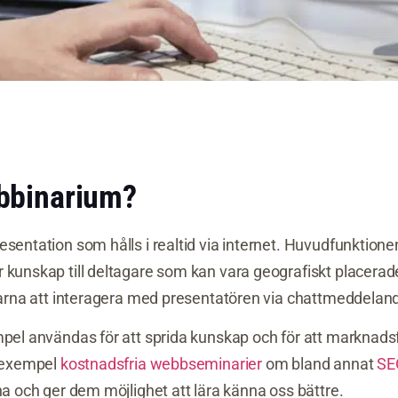
ebbinarium?
sentation som hålls i realtid via internet. Huvudfunktionen
 kunskap till deltagare som kan vara geografiskt placerade
agarna att interagera med presentatören via chattmeddelan
mpel användas för att sprida kunskap och för att marknadsf
l exempel
kostnadsfria webbseminarier
om bland annat
SE
na och ger dem möjlighet att lära känna oss bättre.