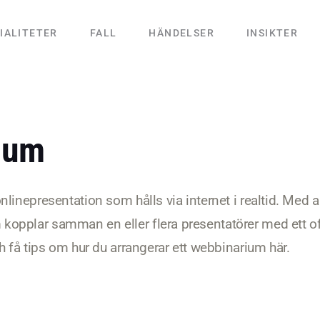
IALITETER
FALL
HÄNDELSER
INSIKTER
ium
linepresentation som hålls via internet i realtid. Med a
opplar samman en eller flera presentatörer med ett oft
h få tips om hur du arrangerar ett webbinarium här.