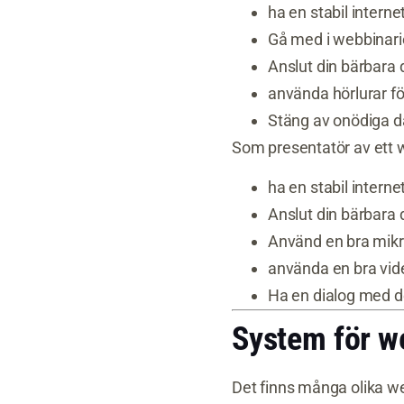
ha en stabil intern
Gå med i webbinarie
Anslut din bärbara 
använda hörlurar för
Stäng av onödiga 
Som presentatör av ett 
ha en stabil intern
Anslut din bärbara 
Använd en bra mikro
använda en bra vi
Ha en dialog med de
System för w
Det finns många olika we