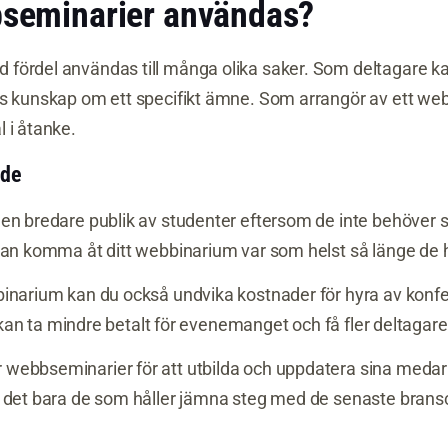
seminarier användas?
fördel användas till många olika saker. Som deltagare ka
es kunskap om ett specifikt ämne. Som arrangör av ett w
 i åtanke.
nde
en bredare publik av studenter eftersom de inte behöver 
an komma åt ditt webbinarium var som helst så länge de har 
binarium kan du också undvika kostnader för hyra av kon
du kan ta mindre betalt för evenemanget och få fler deltagare
webbseminarier för att utbilda och uppdatera sina meda
r det bara de som håller jämna steg med de senaste bran