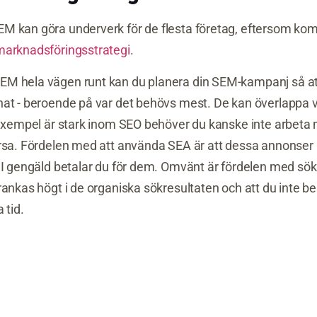
M kan göra underverk för de flesta företag, eftersom ko
marknadsföringsstrategi
.
M hela vägen runt kan du planera din SEM-kampanj så att
at - beroende på var det behövs mest. De kan överlappa v
l exempel är stark inom SEO behöver du kanske inte arbe
rsa. Fördelen med att använda SEA är att dessa annonser 
 I gengäld betalar du för dem. Omvänt är fördelen med sö
rankas högt i de organiska sökresultaten och att du inte be
 tid.