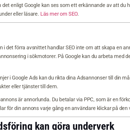
som det enligt Google kan ses som ett erkännande av att du 
under eller läsare.
Läs mer om SEO
.
n i det förra avsnittet handlar SEO inte om att skapa en a
annonsering i sökmotorer. På Google kan du arbeta med d
er i Google Ads kan du rikta dina Adsannonser till din må
er eller tjänster till dem.
-annons är annorlunda. Du betalar via PPC, som är en förko
alar för din annons varje gång en användare klickar på den 
föring kan göra underverk