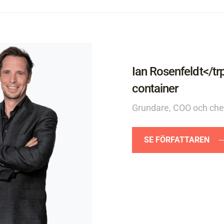
Ian Rosenfeldt</tr
container
Grundare, COO och chef
SE FÖRFATTAREN