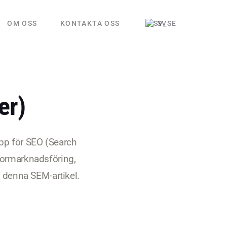
OM OSS
KONTAKTA OSS
SV
er)
epp för SEO (Search
tormarknadsföring,
 denna SEM-artikel.