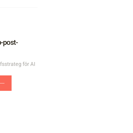
p-post-
sstrateg för AI