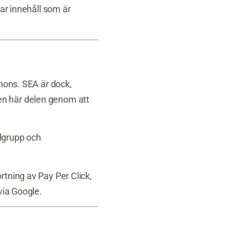
har innehåll som är
nnons. SEA är dock,
en här delen genom att
lgrupp och
rtning av Pay Per Click,
via Google.