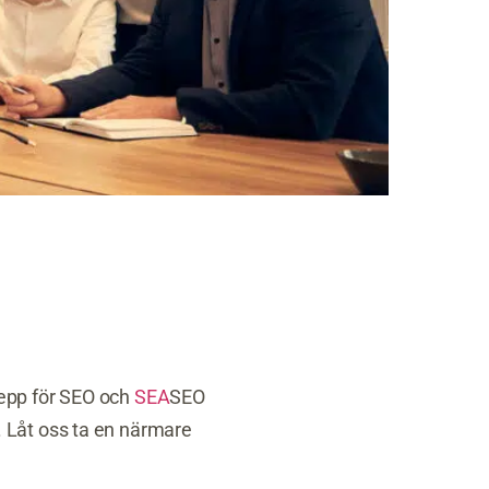
repp för SEO och
SEA
SEO
 Låt oss ta en närmare