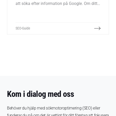
att söka efter information på Google. Om ditt
företag ska kunna vinna kunder och ligga
steget före konkurrenterna måste du
sökmotoroptimering
prioriteras som en central
del av din digitala strategi.
SEO-Guide
Kom i dialog med oss
Behöver du hjälp med sökmotoroptimering (SEO) eller
funderar du på om det är vettigt för ditt företag att fokusera