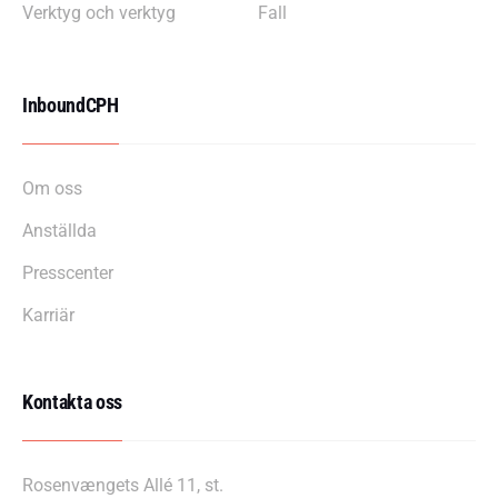
Verktyg och verktyg
Fall
InboundCPH
Om oss
Anställda
Presscenter
Karriär
Kontakta oss
Rosenvængets Allé 11, st.