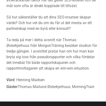
avskräckande faktor när det gäller SEO-arbetet och de
mål som ofta är direkt kopplade till tillväxt.
Så hur säkerställer du att dina SEO-insatser skapar
värde? Och hur vet du om du får ut det mesta av ett
partnerskap med en byrå eller konsult?
Ta reda på mer i detta avsnitt när Thomas
Østerkjerhuus från
MorgonTräning
besöker studion för
tredje gången. I avsnittet pratar han om hur man kan
bryta sig loss från pseudorapporter och vilka fördelar
det innebär för både rapportskaparen och
rapportmottagaren att skapa en win-win-situation.
Värd
: Henning Madsen
Gäster
Thomas Mailund Østerkjerhuus, MorningTrain