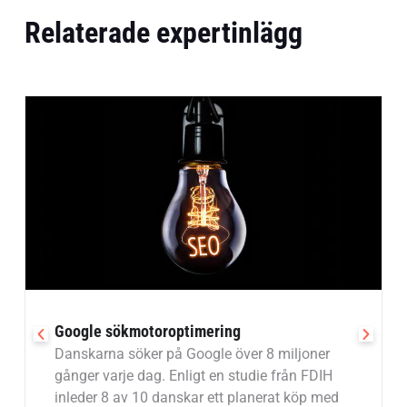
Relaterade expertinlägg
Google sökmotoroptimering
Danskarna söker på Google över 8 miljoner
gånger varje dag. Enligt en studie från FDIH
inleder 8 av 10 danskar ett planerat köp med