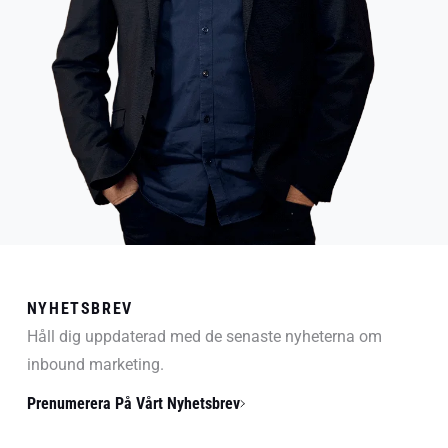
NYHETSBREV
Håll dig uppdaterad med de senaste nyheterna om
inbound marketing.
Prenumerera På Vårt Nyhetsbrev