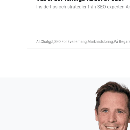
Insidertips och strategier från SEO-experten
AI
,
Chatgpt
,
SEO För Evenemang
,
Marknadsföring
,
På Begär