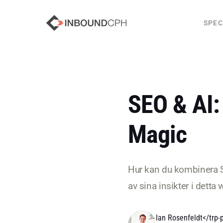
SPEC
SEO & AI:
Magic
Hur kan du kombinera S
av sina insikter i det
Ian Rosenfeldt</trp-