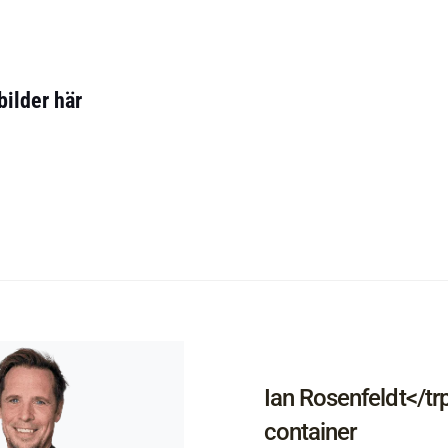
bilder här
Ian Rosenfeldt</tr
container