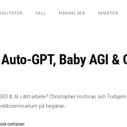
IALITETER
FALL
HÄNDELSER
INSIKTER
 Auto-GPT, Baby AGI & 
EO & AI i ditt arbete? Christopher Hofman och Torbjørn
ta webbseminarium på begäran.
post-container