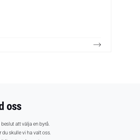
Under 20
på dem -
Webbinar
d oss
t beslut att välja en byrå.
du skulle vi ha valt oss.