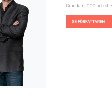
Grundare, COO och chef
SE FÖRFATTAREN