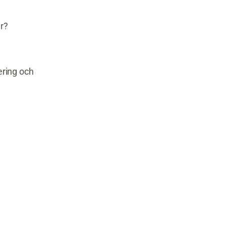
er?
ering och