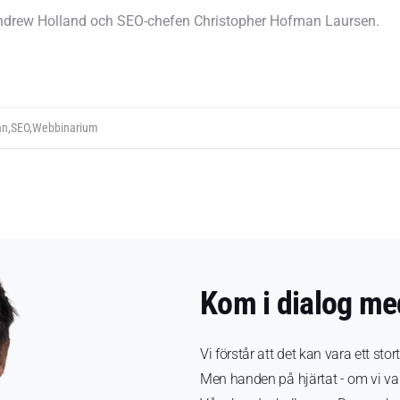
 Andrew Holland och SEO-chefen Christopher Hofman Laursen.
an
,
SEO
,
Webbinarium
Kom i dialog me
Vi förstår att det kan vara ett stor
Men handen på hjärtat - om vi var 