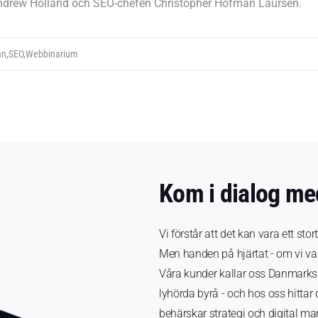
 Andrew Holland och SEO-chefen Christopher Hofman Laursen.
an
,
SEO
,
Webbinarium
Kom i dialog me
Vi förstår att det kan vara ett stor
Men handen på hjärtat - om vi var 
Våra kunder kallar oss Danmarks
lyhörda byrå - och hos oss hittar
behärskar strategi och digital m