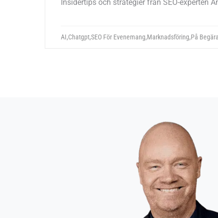
Insidertips och strategier från SEO-experten
AI
,
Chatgpt
,
SEO För Evenemang
,
Marknadsföring
,
På Begär