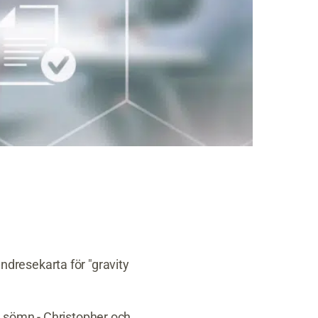
dresekarta för "gravity
n sömn - Christopher och