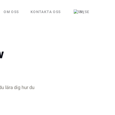
OM OSS
KONTAKTA OSS
SV
v
du lära dig hur du