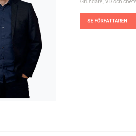
Grundare, VD och chefs
SE FÖRFATTAREN