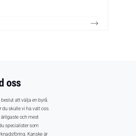
Under 20
på dem -
Webbinar
d oss
t beslut att välja en byrå.
du skulle vi ha valt oss.
 ärligaste och mest
 du specialister som
arknadsföring. Kanske är