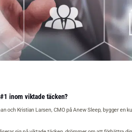
 #1 inom viktade täcken?
an och Kristian Larsen, CMO på Anew Sleep, bygger en kun
serar sig på viktade täcken, drömmer om att förbättra di