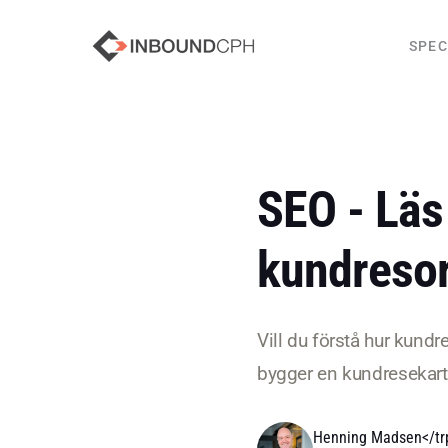
SPEC
SEO - Läs
kundreso
Vill du förstå hur kundr
bygger en kundresekart
Henning Madsen</trp