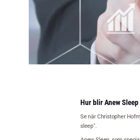
Hur blir Anew Sleep
Se när Christopher Hofm
sleep".
Anew Sleep, som speciali