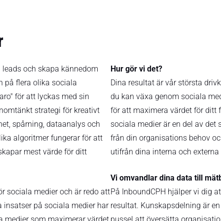
r
rera leads och skapa kännedom
Hur gör vi det?
n på flera olika sociala
Dina resultat är vår största driv
ro" för att lyckas med sin
du kan växa genom sociala medi
enomtänkt strategi för kreativt
för att maximera värdet för ditt
het, spårning, dataanalys och
sociala medier är en del av det 
lika algoritmer fungerar för att
från din organisations behov och
 skapar mest värde för ditt
utifrån dina interna och externa
Vi omvandlar dina data till mät
r sociala medier och är redo att
På InboundCPH hjälper vi dig at
 insatser på sociala medier har
resultat. Kunskapsdelning är en 
iala medier som maximerar värdet
pussel att översätta organisatio