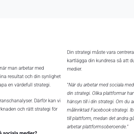
Din strategi måste vara centrera
kartlägga din kundresa så att du 
er när man arbetar med
medier.
na resultat och din synlighet
pa en värdefull strategi.
"
När du arbetar med sociala medier
din strategi. Olika plattformar ha
ranschanalyser. Därför kan vi
hänsyn till i din strategi. Om du
rknaden och rätt strategi för
målinriktad Facebook-strategi. I
till plattform, medan det andra g
arbetar plattformsoberoende."
å sociala medier?