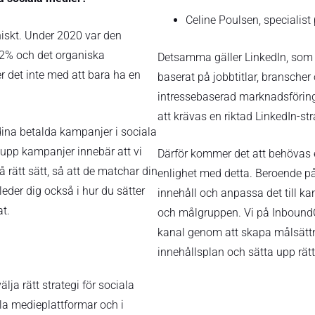
Celine Poulsen, specialist
ganiskt. Under 2020 var den
,2% och det organiska
Detsamma gäller LinkedIn, som 
 det inte med att bara ha en
baserat på jobbtitlar, bransch
intressebaserad marknadsföring
att krävas en riktad LinkedIn-st
dina betalda kampanjer i sociala
 upp kampanjer innebär att vi
Därför kommer det att behövas en
 rätt sätt, så att de matchar din
enlighet med detta. Beroende på
eder dig också i hur du sätter
innehåll och anpassa det till ka
at.
och målgruppen. Vi på InboundCPH
kanal genom att skapa målsättn
innehållsplan och sätta upp rätt
lja rätt strategi för sociala
ala medieplattformar och i