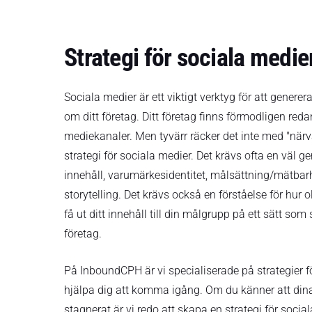
Strategi för sociala medie
Sociala medier är ett viktigt verktyg för att gene
om ditt företag. Ditt företag finns förmodligen reda
mediekanaler. Men tyvärr räcker det inte med "närva
strategi för sociala medier. Det krävs ofta en väl g
innehåll, varumärkesidentitet, målsättning/mätbar
storytelling. Det krävs också en förståelse för hur o
få ut ditt innehåll till din målgrupp på ett sätt som
företag.
På InboundCPH är vi specialiserade på strategier fö
hjälpa dig att komma igång. Om du känner att dina
stagnerat är vi redo att skapa en strategi för soc