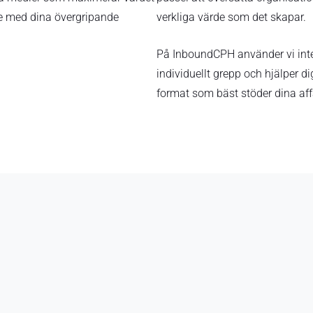
inje med dina övergripande
verkliga värde som det skapar.
På InboundCPH använder vi inte e
individuellt grepp och hjälper di
format som bäst stöder dina affä