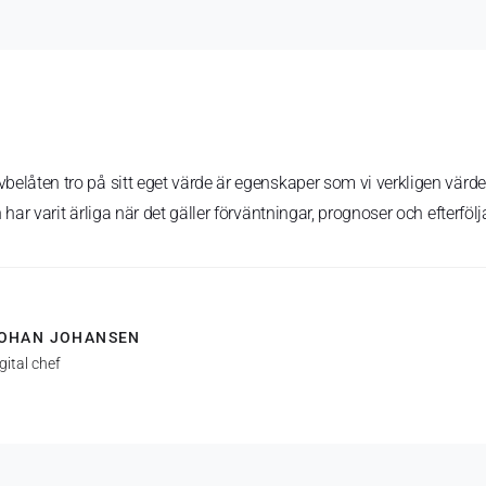
lvbelåten tro på sitt eget värde är egenskaper som vi verkligen vä
n har varit ärliga när det gäller förväntningar, prognoser och efterföl
OHAN JOHANSEN
gital chef