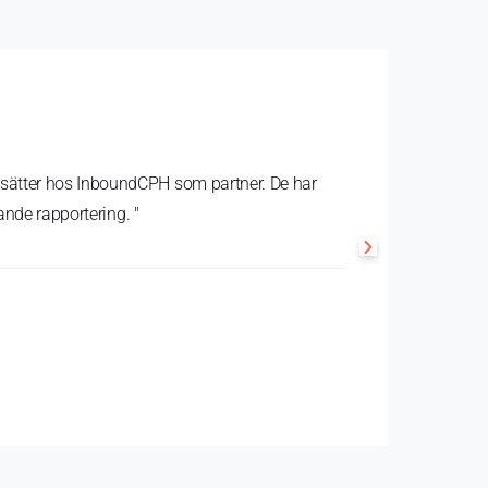
rdesätter hos InboundCPH som partner. De har
jande rapportering. "