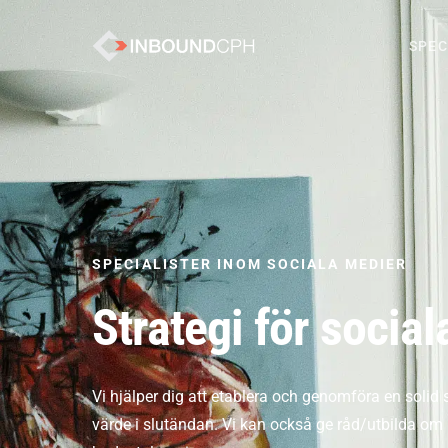
SPEC
SPECIALISTER INOM SOCIALA MEDIER
Strategi för socia
Vi hjälper dig att etablera och genomföra en solid
värde i slutändan. Vi kan också ge råd/utbilda o