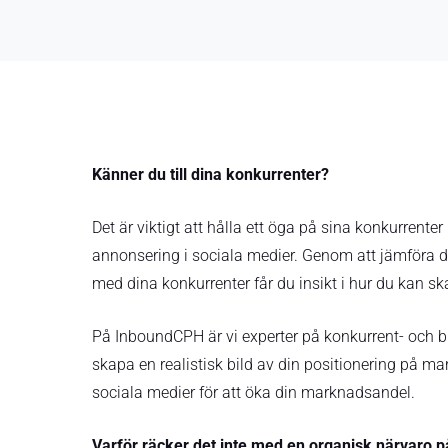
Känner du till dina konkurrenter?
Det är viktigt att hålla ett öga på sina konkurrent
annonsering i sociala medier. Genom att jämföra di
med dina konkurrenter får du insikt i hur du kan ska
På InboundCPH är vi experter på konkurrent- och b
skapa en realistisk bild av din positionering på ma
sociala medier för att öka din marknadsandel.
Varför räcker det inte med en organisk närvaro p