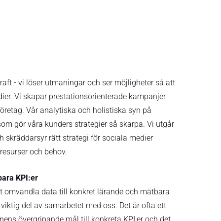
kraft - vi löser utmaningar och ser möjligheter så att
er. Vi skapar prestationsorienterade kampanjer
 företag. Vår analytiska och holistiska syn på
som gör våra kunders strategier så skarpa. Vi utgår
 skräddarsyr rätt strategi för sociala medier
 resurser och behov.
bara KPI:er
t omvandla data till konkret lärande och mätbara
viktig del av samarbetet med oss. Det är ofta ett
nens övergripande mål till konkreta KPI:er och det