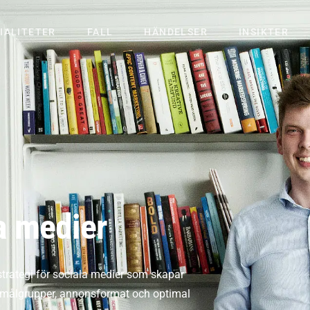
IALITETER
FALL
HÄNDELSER
INSIKTER
la medier
 strategi för sociala medier som skapar
m målgrupper, annonsformat och optimal