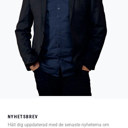
NYHETSBREV
Håll dig uppdaterad med de senaste nyheterna om