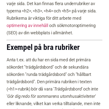
varje sida. Det kan finnas flera underrubriker av
typerna <h2>, <h3>, <h4> och <h5> på varje sida.
Rubrikerna är viktiga för ditt arbete med
optimering av innehåll
och sökmotoroptimering
(SEO) av din webbplats i allmänhet.
Exempel på bra rubriker
Anta t.ex. att du har en sida med det primära
sökordet "trädgårdsbord" och de sekundära
sökorden "runda trädgårdsbord" och "hållbart
trädgårdsbord". Den primära rubriken i texten
(<h1>-rubrik) bör då vara '
Trädgårdsbord
' och inte
'
Gör dig redo för sommarens utomhusaktiviteter
'
eller liknande, vilket kan verka tilltalande, men inte