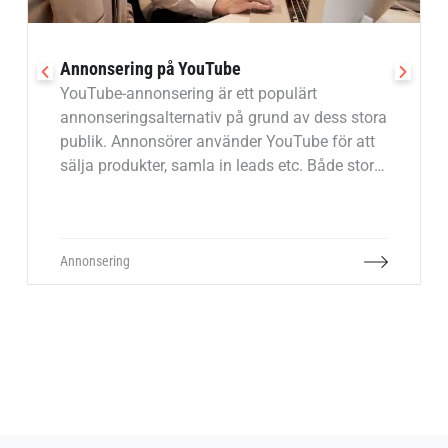
Annonsering på YouTube
YouTube-annonsering är ett populärt
annonseringsalternativ på grund av dess stora
publik. Annonsörer använder YouTube för att
sälja produkter, samla in leads etc. Både stora
och små företag finner stort värde i att
annonsera på YouTube. YouTube-annonsering
kan kategoriseras som push-marknadsföring
eftersom du betalar YouTube för att exponera
Annonsering
din annons för deras användare, även om de
inte har begärt det.