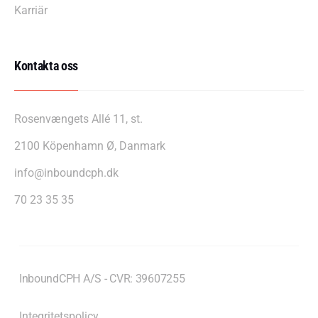
Karriär
Kontakta oss
Rosenvængets Allé 11, st.
2100 Köpenhamn Ø, Danmark
info@inboundcph.dk
70 23 35 35
InboundCPH A/S - CVR: 39607255
Integritetspolicy