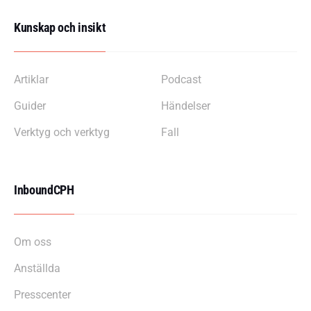
Kunskap och insikt
Artiklar
Podcast
Guider
Händelser
Verktyg och verktyg
Fall
InboundCPH
Om oss
Anställda
Presscenter