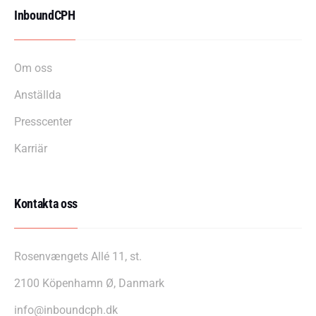
InboundCPH
Om oss
Anställda
Presscenter
Karriär
Kontakta oss
Rosenvængets Allé 11, st.
2100 Köpenhamn Ø, Danmark
info@inboundcph.dk