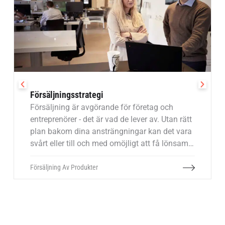
Försäljningsstrategi
Försäljning är avgörande för företag och
entreprenörer - det är vad de lever av. Utan rätt
plan bakom dina ansträngningar kan det vara
svårt eller till och med omöjligt att få lönsam
försäljning. Det är därför en bra
försäljningsstrategi är avgörande.
Försäljning Av Produkter